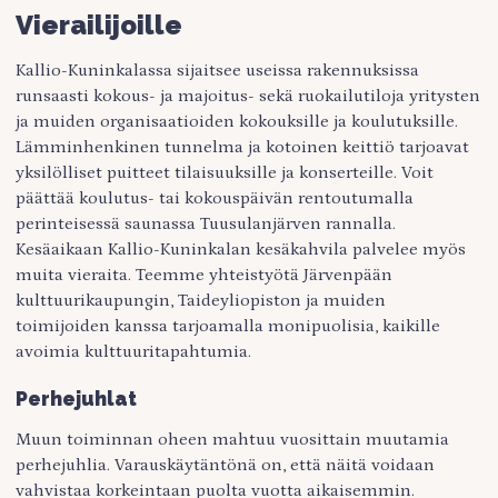
Vierailijoille
Kallio-Kuninkalassa sijaitsee useissa rakennuksissa
runsaasti kokous- ja majoitus- sekä ruokailutiloja yritysten
ja muiden organisaatioiden kokouksille ja koulutuksille.
Lämminhenkinen tunnelma ja kotoinen keittiö tarjoavat
yksilölliset puitteet tilaisuuksille ja konserteille. Voit
päättää koulutus- tai kokouspäivän rentoutumalla
perinteisessä saunassa Tuusulanjärven rannalla.
Kesäaikaan Kallio-Kuninkalan kesäkahvila palvelee myös
muita vieraita. Teemme yhteistyötä Järvenpään
kulttuurikaupungin, Taideyliopiston ja muiden
toimijoiden kanssa tarjoamalla monipuolisia, kaikille
avoimia kulttuuritapahtumia.
Perhejuhlat
Muun toiminnan oheen mahtuu vuosittain muutamia
perhejuhlia. Varauskäytäntönä on, että näitä voidaan
vahvistaa korkeintaan puolta vuotta aikaisemmin.