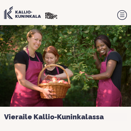
☰
Vieraile Kallio-Kuninkalassa