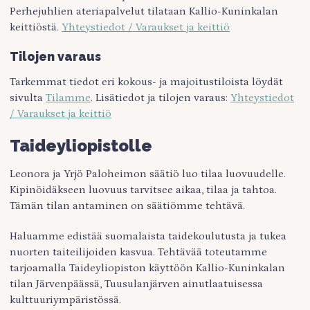
Perhejuhlien ateriapalvelut tilataan Kallio-Kuninkalan
keittiöstä.
Yhteystiedot / Varaukset ja keittiö
Tilojen varaus
Tarkemmat tiedot eri kokous- ja majoitustiloista löydät
sivulta
Tilamme
. Lisätiedot ja tilojen varaus:
Yhteystiedot
/ Varaukset ja keittiö
Taideyliopistolle
Leonora ja Yrjö Paloheimon säätiö luo tilaa luovuudelle.
Kipinöidäkseen luovuus tarvitsee aikaa, tilaa ja tahtoa.
Tämän tilan antaminen on säätiömme tehtävä.
Haluamme edistää suomalaista taidekoulutusta ja tukea
nuorten taiteilijoiden kasvua. Tehtävää toteutamme
tarjoamalla Taideyliopiston käyttöön Kallio-Kuninkalan
tilan Järvenpäässä, Tuusulanjärven ainutlaatuisessa
kulttuuriympäristössä.