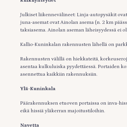
Kulkuyhteydet
Julkiset liikennevälineet: Linja-autopysäkit ov
juna-asemat ovat Ainolan asema (n. 2 km pääss
taksiasema. Ainolan aseman läheisyydessä ei ol
Kallio-Kuninkalan rakennusten lähellä on parkk
Rakennusten välillä on hiekkateitä, korkeuseroj
asentaa kulkuluiska pyydettäessä. Portaiden ko
asennettua kaikkiin rakennuksiin.
Ylä-Kuninkala
Päärakennuksen etuoven portaissa on inva-hiss
eikä hissiä yläkerran majoitustiloihin.
Navetta