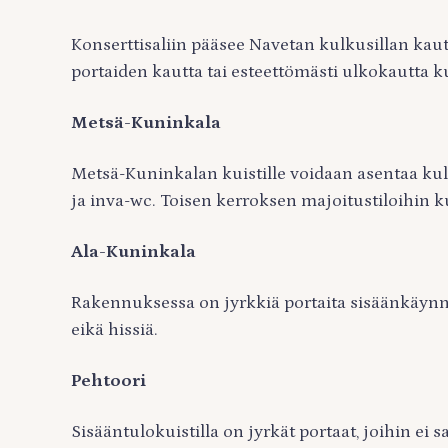
Konserttisaliin pääsee Navetan kulkusillan kau
portaiden kautta tai esteettömästi ulkokautta ku
Metsä-Kuninkala
Metsä-Kuninkalan kuistille voidaan asentaa k
ja inva-wc. Toisen kerroksen majoitustiloihin ku
Ala-Kuninkala
Rakennuksessa on jyrkkiä portaita sisäänkäynni
eikä hissiä.
Pehtoori
Sisääntulokuistilla on jyrkät portaat, joihin ei 