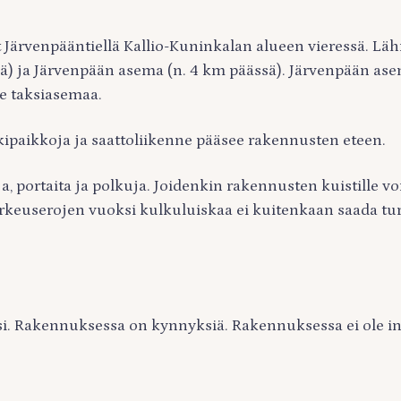
at Järvenpääntiellä Kallio-Kuninkalan alueen vieressä. L
ä) ja Järvenpään asema (n. 4 km päässä). Järvenpään ase
e taksiasemaa.
ipaikkoja ja saattoliikenne pääsee rakennusten eteen.
a, portaita ja polkuja. Joidenkin rakennusten kuistille v
rkeuserojen vuoksi kulkuluiskaa ei kuitenkaan saada turv
i. Rakennuksessa on kynnyksiä. Rakennuksessa ei ole in