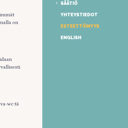
SÄÄTIÖ
YHTEYSTIEDOT
ähimmät
malla on
ESTEETTÖMYYS
ENGLISH
oidaan
allisesti
va-wc:tä