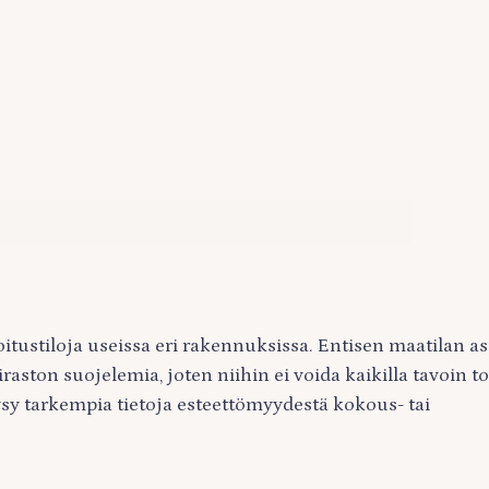
itustiloja useissa eri rakennuksissa. Entisen maatilan as
ston suojelemia, joten niihin ei voida kaikilla tavoin t
sy tarkempia tietoja esteettömyydestä kokous- tai