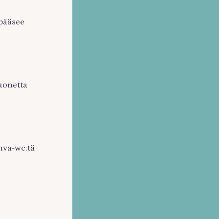
 pääsee
uonetta
nva-wc:tä