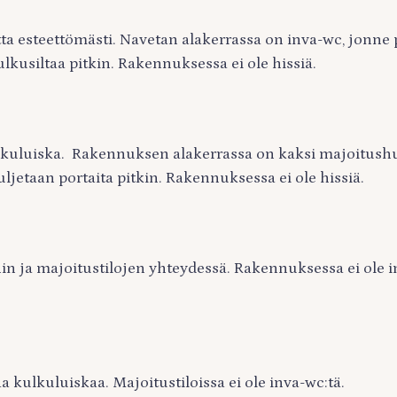
tta esteettömästi. Navetan alakerrassa on inva-wc, jonne
lkusiltaa pitkin. Rakennuksessa ei ole hissiä.
ulkuluiska. Rakennuksen alakerrassa on kaksi majoitush
ljetaan portaita pitkin. Rakennuksessa ei ole hissiä.
n ja majoitustilojen yhteydessä. Rakennuksessa ei ole i
saa kulkuluiskaa. Majoitustiloissa ei ole inva-wc:tä.