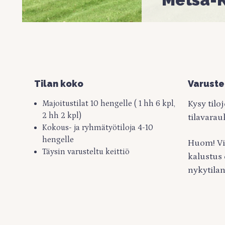
Tilan koko
Varuste
Majoitustilat 10 hengelle ( 1 hh 6 kpl,
Kysy tilo
2 hh 2 kpl)
tilavarau
Kokous- ja ryhmätyötiloja 4-10
hengelle
Huom! Vi
Täysin varusteltu keittiö
kalustus 
nykytilan