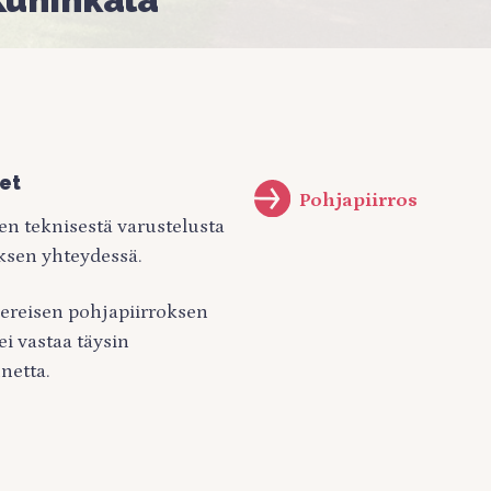
et
Pohjapiirros
jen teknisestä varustelusta
ksen yhteydessä.
ereisen pohjapiirroksen
ei vastaa täysin
netta.