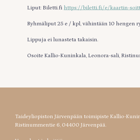
Liput: Biletti.fi
https://biletti.fi/e/kaartin-
Ryhmäliput 25 e / kpl, vähintään 10 hengen r
Lippuja ei lunasteta takaisin.
Osoite Kallio-Kuninkala, Leonora-sali, Risti
Taideyliopiston Järvenpään toimipiste Kallio-Kuni
Ristinummentie 6, 04400 Järvenpää.