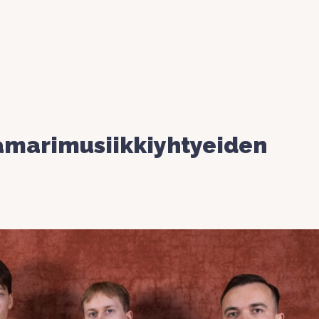
amarimusiikkiyhtyeiden