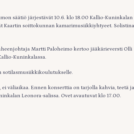
imon säätiö järjestävät 10.6. klo 18.00 Kallio-Kuninkalan
vät Kaartin soittokunnan kamarimusiikkiyhtyeet. Solistin
uheenjohtaja Martti Paloheimo kertoo jääkärieversti Olli
allio-Kuninkalassa.
 sotilasmusiikkikoulutukselle.
ei väliaikaa. Ennen konserttia on tarjolla kahvia, teetä j
ninkalan Leonora-salissa. Ovet avautuvat klo 17.00.