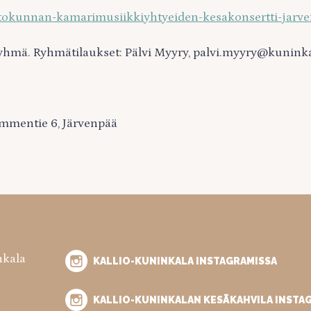
soittokunnan-kamarimusiikkiyhtyeiden-kesakonsertti-jarv
yhmä. Ryhmätilaukset: Pälvi Myyry, palvi.myyry@kuninka
nummentie 6, Järvenpää
nkala
KALLIO-KUNINKALA INSTAGRAMISSA
KALLIO-KUNINKALAN KESÄKAHVILA INSTA