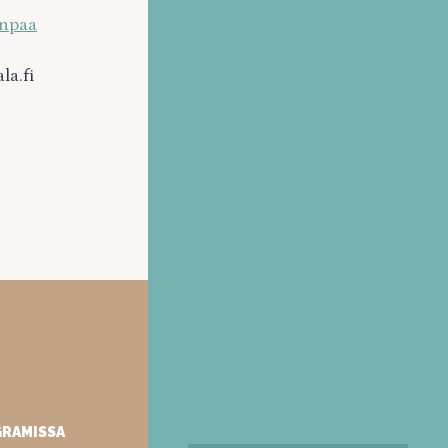
enpaa
la.fi
GRAMISSA