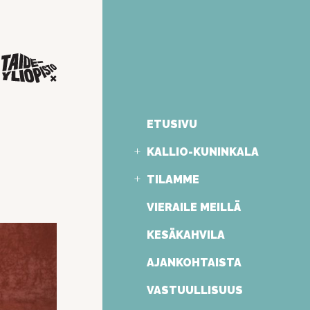
ETUSIVU
KALLIO-KUNINKALA
TILAMME
VIERAILE MEILLÄ
KESÄKAHVILA
AJANKOHTAISTA
VASTUULLISUUS